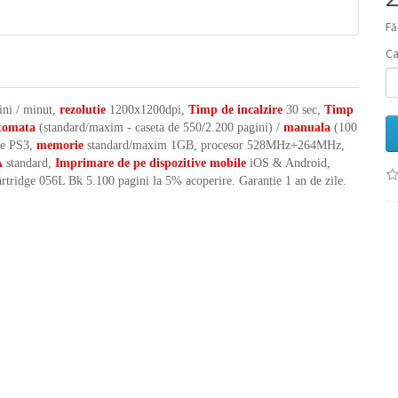
Fă
Ca
ini / minut,
rezolutie
1200x1200dpi,
Timp de incalzire
30 sec,
Timp
utomata
(standard/maxim - caseta de 550/2.200 pagini) /
manuala
(100
e PS3,
memorie
standard/maxim 1GB, procesor 528MHz+264MHz,
A
standard,
Imprimare de pe dispozitive mobile
iOS & Android,
rtridge 056L Bk 5.100 pagini la 5% acoperire
. Garantie 1 an de zile.