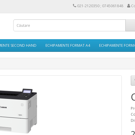
021-2120350 ; 0745061848
Co
MENTE SECOND HAND
ECHIPAMENTE FORMAT A4
ECHIPAMENTE FORM
Pr
Co
Di