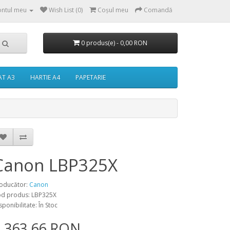
ntul meu
Wish List (0)
Coşul meu
Comandă
0 produs(e) - 0,00 RON
AT A3
HARTIE A4
PAPETARIE
Canon LBP325X
oducător:
Canon
d produs: LBP325X
sponibilitate: În Stoc
2.363,66 RON