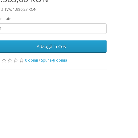
ră TVA: 1.986,27 RON
ntitate
Adaugă în Coş
0 opinii
/
Spune-ţi opinia