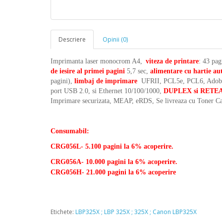
Descriere
Opinii (0)
Imprimanta laser monocrom A4,
viteza de printare
: 43 pag
de iesire al primei pagini
5,7 sec,
alimentare cu hartie a
pagini),
limbaj de imprimare
UFRII, PCL5e, PCL6, Adob
port USB 2.0, si Ethernet 10/100/1000,
DUPLEX si RETE
Imprimare securizata, MEAP, eRDS, Se livreaza cu Toner Ca
Consumabil:
CRG056L- 5.100 pagini la 6% acoperire.
CRG056A- 10.000 pagini la 6% acoperire.
CRG056H- 21.000 pagini la 6% acoperire
Etichete:
LBP325X ; LBP 325X ; 325X ; Canon LBP325X