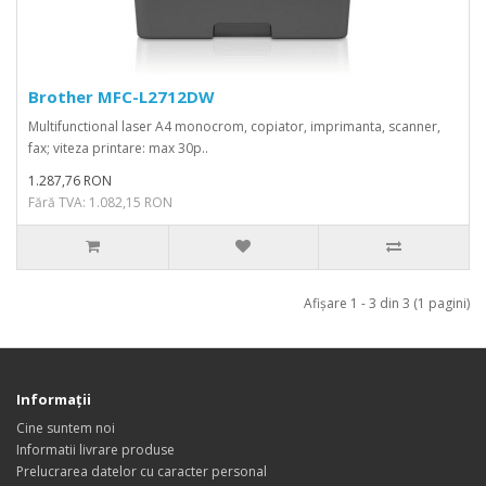
Brother MFC-L2712DW
Multifunctional laser A4 monocrom, copiator, imprimanta, scanner,
fax; viteza printare: max 30p..
1.287,76 RON
Fără TVA: 1.082,15 RON
Afişare 1 - 3 din 3 (1 pagini)
Informaţii
Cine suntem noi
Informatii livrare produse
Prelucrarea datelor cu caracter personal