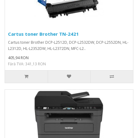
Cartus toner Brother TN-2421
Cartus toner Brother DCP-L2512D, DCP-L2532DW, DCP-L2552DN, HL-
L2312D, HL-L2352DW, HL-L2372DN, MFC-L2..
405,94 RON
Fără TVA: 341,13 RON